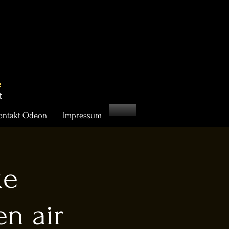
t
ontakt Odeon
Impressum
ke
n air