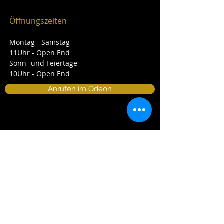
Öffnungszeiten
Montag - Samstag
11Uhr - Open End
Sonn- und Feiertage
10Uhr - Open End
Anrufen im Odeon
Kontakt
Musik Bistro Odeon
Bäckstrasse 17
59590 Geseke