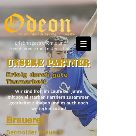
Erlebnisgastronomie und
Eventservice mit Leidenschaft
Unsere Partner
Erfolg durch gute
Teamarbeit
Wir sind froh im Laufe der Jahre
mit soviel starken Partnern zusammen
gearbeitet zuhaben und es auch noch
weiterhin zutun!
Brauerei
Detmolder Brauerei